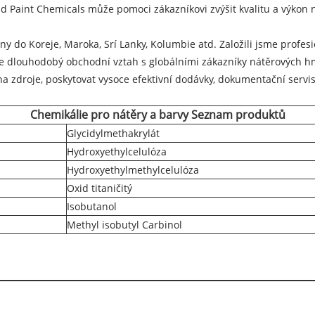
nd Paint Chemicals může pomoci zákazníkovi zvýšit kvalitu a výkon 
y do Koreje, Maroka, Srí Lanky, Kolumbie atd. Založili jsme profesi
e dlouhodobý obchodní vztah s globálními zákazníky nátěrových h
na zdroje, poskytovat vysoce efektivní dodávky, dokumentační servis 
Chemikálie pro nátěry a barvy Seznam produktů
Glycidylmethakrylát
Hydroxyethylcelulóza
Hydroxyethylmethylcelulóza
Oxid titaničitý
Isobutanol
Methyl isobutyl Carbinol