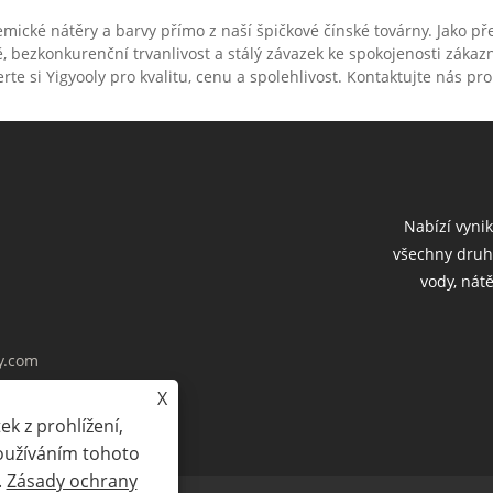
hemické nátěry a barvy přímo z naší špičkové čínské továrny. Jako 
, bezkonkurenční trvanlivost a stálý závazek ke spokojenosti záka
te si Yigyooly pro kvalitu, cenu a spolehlivost. Kontaktujte nás pr
Nabízí vynik
všechny druh
vody, nátě
y.com
X
cie Jiangxi, Čína.
k z prohlížení,
Používáním tohoto
.
Zásady ochrany