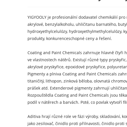
YIGYOOLY je profesionální dodavatel chemikálií pro n
akrylové, benzylalkoholu, uhličitanu barnatého, but
hydroxyethylcelulózy, hydroxyethylmethylcelulózy, ky
produkty, konkurenceschopné ceny a řešení.
Coating and Paint Chemicals zahrnuje hlavně čtyři hl
ve vlastnostech nátěrů. Existují různé typy pryskyřic
akrylové pryskyřice, epoxidové pryskyřice, polyuretan
Pigmenty a plniva Coating and Paint Chemicals zahrn
titaničitý, lithopon, zinková běloba, olovnatá chrom
prášek atd. Extenderové pigmenty zahrnují uhličitan 
Rozpouštědla Coating and Paint Chemicals jsou těkavé
podíl v nátěrech a barvách. Poté, co povlak vytvoří f
Aditiva hrají různé role ve fázi výroby, skladování, k
jako zesilovač, činidlo proti přilnavosti, činidlo prot