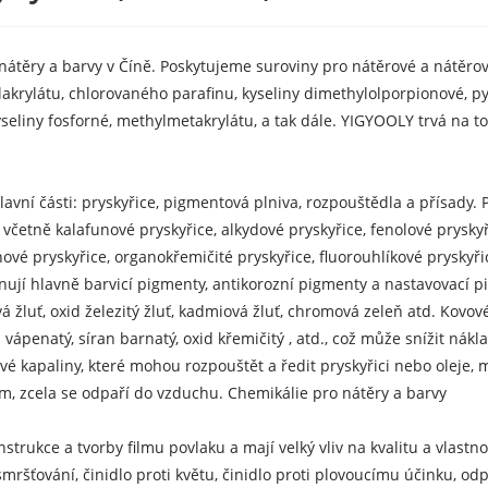
átěry a barvy v Číně. Poskytujeme suroviny pro nátěrové a nátěrové
ylakrylátu, chlorovaného parafinu, kyseliny dimethylolporpionové, p
seliny fosforné, methylmetakrylátu, a tak dále. YIGYOOLY trvá na t
avní části: pryskyřice, pigmentová plniva, rozpouštědla a přísady. P
, včetně kalafunové pryskyřice, alkydové pryskyřice, fenolové prysky
ové pryskyřice, organokřemičité pryskyřice, fluorouhlíkové pryskyřic
ují hlavně barvicí pigmenty, antikorozní pigmenty a nastavovací p
ová žluť, oxid železitý žluť, kadmiová žluť, chromová zeleň atd. Kov
vápenatý, síran barnatý, oxid křemičitý , atd., což může snížit nák
 kapaliny, které mohou rozpouštět a ředit pryskyřici nebo oleje, m
ilm, zcela se odpaří do vzduchu. Chemikálie pro nátěry a barvy
onstrukce a tvorby filmu povlaku a mají velký vliv na kvalitu a vlas
i smršťování, činidlo proti květu, činidlo proti plovoucímu účinku, odpě