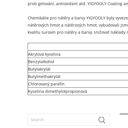
proti gelování, antioxidant atd. YIGYOOLY Coating a
Chemikálie pro nátěry a barvy YIGYOOLY byly vyvezen
nátěrových hmot a nátěrových hmot, vybudovali jsm
kvalitu surovin pro nátěry a barvy, snižovat náklady 
Akrylová kyselina
Benzylalkohol
Butylakrylát
Butylmethakrylát
Chlorovaný parafín
Kyselina dimethylolpropionová