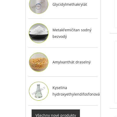
Glycidylmethakrylát
Metakřemičitan sodný
bezvodý
Amylxanthát draselný
Kyselina
hydroxyethylendifosfonová
Všechny nové produkty