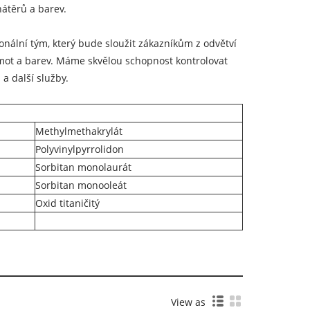
nátěrů a barev.
onální tým, který bude sloužit zákazníkům z odvětví
mot a barev. Máme skvělou schopnost kontrolovat
a další služby.
Methylmethakrylát
Polyvinylpyrrolidon
Sorbitan monolaurát
Sorbitan monooleát
Oxid titaničitý
View as