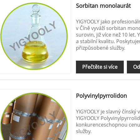
Sorbitan monolaurát
YIGYOOLY jako profesionál
v Číně vyváží sorbitan mo
surovin, již více než 10 l
a stabilní kvalitu. Poskyt
přizpůsobené služby.
Přečtěte si více
Od
Polyvinylpyrrolidon
YIGYOOLY je slavný čínský 
YIGYOOLY Polyvinylpyrrolido
konkurenceschopnou cenu,
služby.