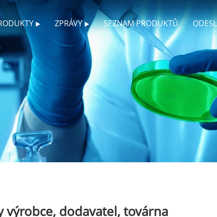
RODUKTY
ZPRÁVY
SEZNAM PRODUKTŮ
ODESL
 výrobce, dodavatel, továrna