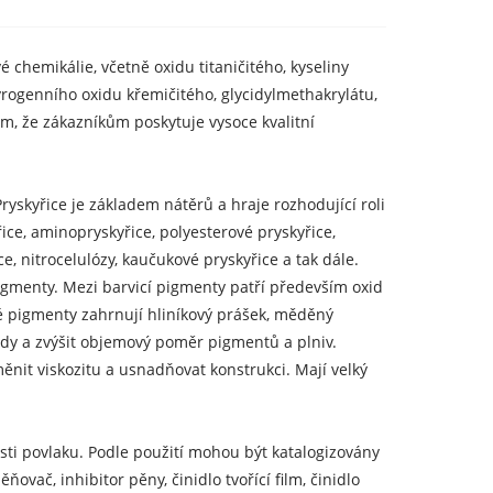
 chemikálie, včetně oxidu titaničitého, kyseliny
yrogenního oxidu křemičitého, glycidylmethakrylátu,
om, že zákazníkům poskytuje vysoce kvalitní
ryskyřice je základem nátěrů a hraje rozhodující roli
řice, aminopryskyřice, polyesterové pryskyřice,
e, nitrocelulózy, kaučukové pryskyřice a tak dále.
igmenty. Mezi barvicí pigmenty patří především oxid
ové pigmenty zahrnují hliníkový prášek, měděný
lady a zvýšit objemový poměr pigmentů a plniv.
ěnit viskozitu a usnadňovat konstrukci. Mají velký
tnosti povlaku. Podle použití mohou být katalogizovány
ňovač, inhibitor pěny, činidlo tvořící film, činidlo