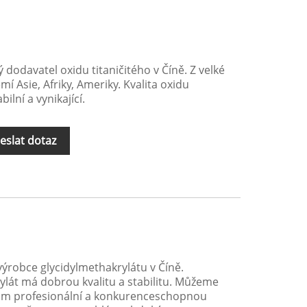
 dodavatel oxidu titaničitého v Číně. Z velké
í Asie, Afriky, Ameriky. Kvalita oxidu
ilní a vynikající.
eslat dotaz
výrobce glycidylmethakrylátu v Číně.
lát má dobrou kvalitu a stabilitu. Můžeme
ům profesionální a konkurenceschopnou