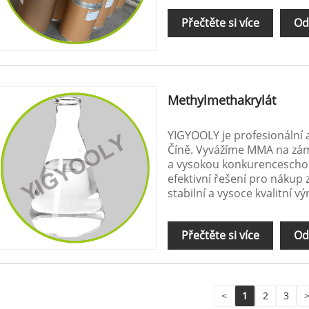
Přečtěte si více
Od
Methylmethakrylát
YIGYOOLY je profesionální
Číně. Vyvážíme MMA na zám
a vysokou konkurenceschop
efektivní řešení pro nákup
stabilní a vysoce kvalitní v
Přečtěte si více
Od
<
1
2
3