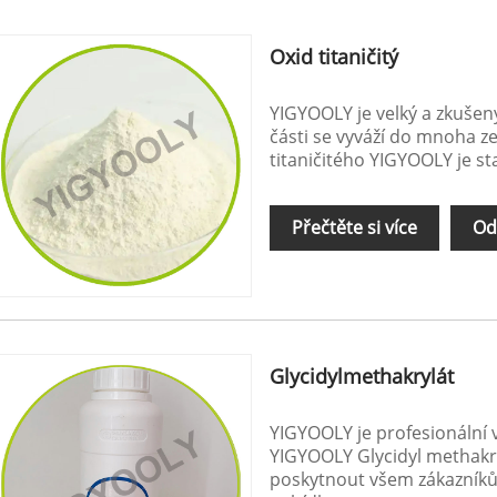
Oxid titaničitý
YIGYOOLY je velký a zkušený
části se vyváží do mnoha zem
titaničitého YIGYOOLY je stab
Přečtěte si více
Od
Glycidylmethakrylát
YIGYOOLY je profesionální 
YIGYOOLY Glycidyl methakry
poskytnout všem zákazník