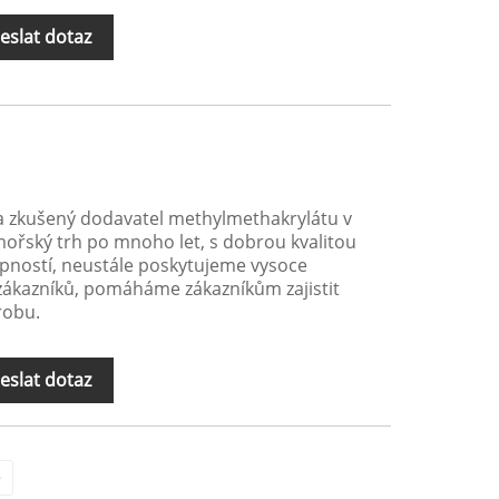
eslat dotaz
 a zkušený dodavatel methylmethakrylátu v
ořský trh po mnoho let, s dobrou kvalitou
ností, neustále poskytujeme vysoce
 zákazníků, pomáháme zákazníkům zajistit
ýrobu.
eslat dotaz
>