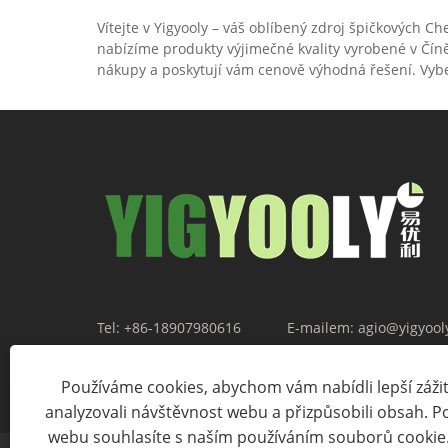
Vítejte v Yigyooly – váš oblíbený zdroj špičkových C
nabízíme produkty výjimečné kvality vyrobené v Číně
nákupy a poskytují vám cenově výhodná řešení. Vyber
Tel:
+86-18907980616
E-mailem:
agio@yigyool
Adresa:
Průmyslový park Tashan, město Leping, provin
Používáme cookies, abychom vám nabídli lepší zážite
analyzovali návštěvnost webu a přizpůsobili obsah. 
webu souhlasíte s naším používáním souborů cookie