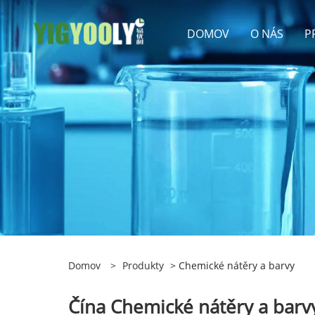
DOMOV
O NÁS
P
Domov
>
Produkty
> Chemické nátěry a barvy
Čína Chemické nátěry a barvy