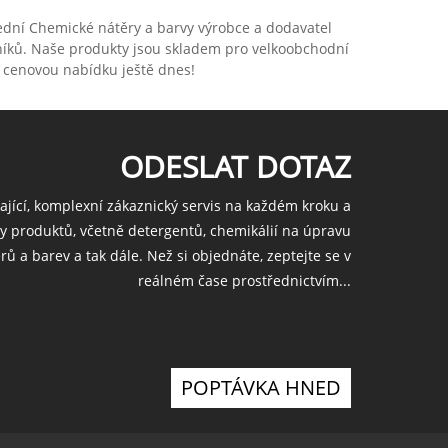
přední Chemické nátěry a barvy výrobce a dodavatel
zníků. Naše produkty jsou skladem pro velkoobchodní
o cenovou nabídku ještě dnes!
ODESLAT DOTAZ
ající, komplexní zákaznický servis na každém kroku a
y produktů, včetně detergentů, chemikálií na úpravu
rů a barev a tak dále. Než si objednáte, zeptejte se v
reálném čase prostřednictvím...
POPTÁVKA HNED