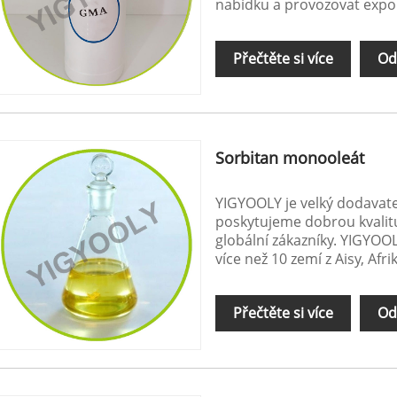
nabídku a provozovat expo
Přečtěte si více
Od
Sorbitan monooleát
YIGYOOLY je velký dodavate
poskytujeme dobrou kvalitu
globální zákazníky. YIGYO
více než 10 zemí z Aisy, Afrik
Přečtěte si více
Od