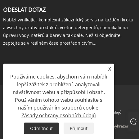
ODESLAT DOTAZ
Nabízí vynikající, komplexní zákaznický servis na každém kroku
a všechny druhy produktů, včetně detergentů, chemikálií na
úpravu vody, nátěrů a barev a tak dále. Než si objednáte,
zeptejte se v reálném čase prostřednictvím...
X
POPTÁVKA HNED
Používáme cookies, abychom vám nabídli
lepší zážitek z prohlížení, analyzovali
návštěvnost webu a přizpůsobili obsah.
Používáním tohoto webu souhlasíte s
naším používáním souborů cookie.
Links
Sitemap
RSS
XML
Zásady ochrany osobních údajů
Zásady ochrany osobních údajů
Copyright © 2024 Yigyooly Enterprise Limited Všechna práva vyhrazena
Odmítnout
Přijmout