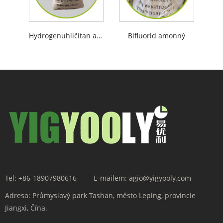
Hydrogenuhličitan amonný
Bifluorid amonný
Tel:
+86-18907980616
E-mailem:
agio@yigyooly.com
Adresa:
Průmyslový park Tashan, město Leping, provincie
Jiangxi, Čína.