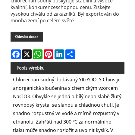
chlorečnan sodný poskytuje stabilní a vysoce
kvalitní, konkurenceschopnou cenu. Získejte
vysokou chválu od zákazníků. Byl exportován do
mnoha zemí po celém světě.
Odeslat dotaz
Facebook
X
WhatsApp
Pinterest
LinkedIn
Share
Popis výrobku
Chlorečnan sodný dodávaný YIGYOOLY Chins je
anorganická sloučenina s chemickým vzorcem
NaClO3. Obvykle se jedná o bílý nebo slabě žlutý
rovnoosý krystal se slanou a chladnou chutí. Je
snadno rozpustný ve vodě a mírně rozpustný v
ethanolu. Zahřátí nad 300 ℃ za normálního
tlaku může snadno rozložit a uvolnit kyslík. V