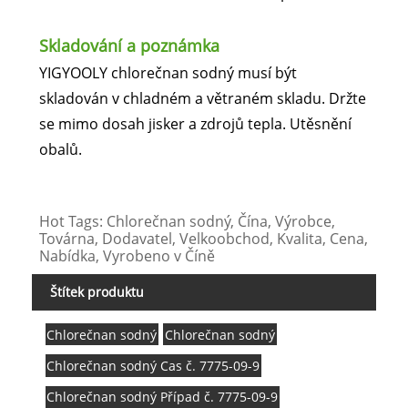
Skladování a poznámka
YIGYOOLY chlorečnan sodný musí být
skladován v chladném a větraném skladu. Držte
se mimo dosah jisker a zdrojů tepla. Utěsnění
obalů.
Hot Tags: Chlorečnan sodný, Čína, Výrobce,
Továrna, Dodavatel, Velkoobchod, Kvalita, Cena,
Nabídka, Vyrobeno v Číně
Štítek produktu
Chlorečnan sodný
Chlorečnan sodný
Chlorečnan sodný Cas č. 7775-09-9
Chlorečnan sodný Případ č. 7775-09-9