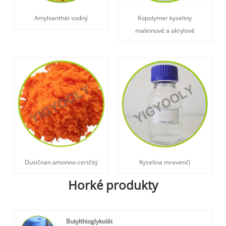
Amylxanthát sodný
Kopolymer kyseliny
maleinové a akrylové
Dusičnan amonno-ceričitý
Kyselina mravenčí
Horké produkty
Butylthioglykolát