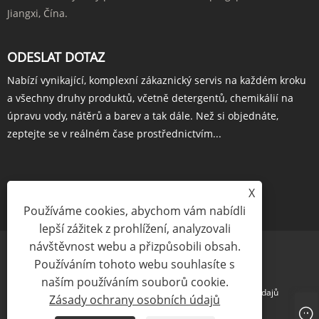
Jiangxi, Čína.
ODESLAT DOTAZ
Nabízí vynikající, komplexní zákaznický servis na každém kroku
a všechny druhy produktů, včetně detergentů, chemikálií na
úpravu vody, nátěrů a barev a tak dále. Než si objednáte,
zeptejte se v reálném čase prostřednictvím...
X
POPTÁVKA HNED
Používáme cookies, abychom vám nabídli
lepší zážitek z prohlížení, analyzovali
návštěvnost webu a přizpůsobili obsah.
Používáním tohoto webu souhlasíte s
naším používáním souborů cookie.
Links
Sitemap
RSS
XML
Zásady ochrany osobních údajů
Zásady ochrany osobních údajů