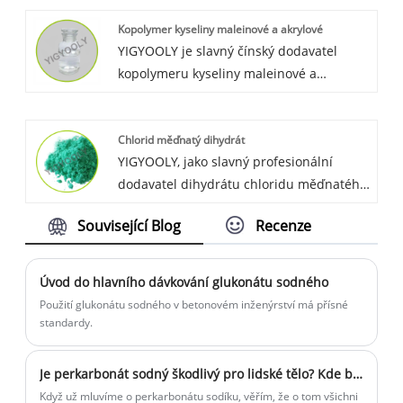
vysoce kvalitní, konkurenceschopnou
Kopolymer kyseliny maleinové a akrylové
cenu. Každý rok se vyváží velké množství
YIGYOOLY je slavný čínský dodavatel
do mnoha zemí.
kopolymeru kyseliny maleinové a
akrylové. YIGYOOLY kopolymer maleinové
a akrylové kvality je dobrý, cena je
Chlorid měďnatý dihydrát
konkurenceschopná. Velké množství bylo
YIGYOOLY, jako slavný profesionální
vyvezeno mnoha globálním zákazníkům a
dodavatel dihydrátu chloridu měďnatého
získalo mnoho pozitivních recenzí.
v China.we poskytujeme
Související Blog
Recenze
konkurenceschopnou cenu, kvalitní
produkt všem zákazníkům a získáváme
velké uznání a dobrou chválu od
Úvod do hlavního dávkování glukonátu sodného
zákazníků.
Použití glukonátu sodného v betonovém inženýrství má přísné
standardy.
Je perkarbonát sodný škodlivý pro lidské tělo? Kde bude v životě použit perkarbonát sodný?
Když už mluvíme o perkarbonátu sodíku, věřím, že o tom všichni