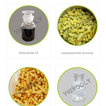
Dithiofosfát 25
Isobutylxanthát draselný