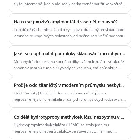
slyšeli víceméně. Kde bude sodík perkarbonát použit konkrétně a
zda to bude škodlivé pro lidské tělo, věřím, že mnoho lidí to
nemůže jasně říct. Pojďme s vámi sdílet, zda je perkarbonát
Na co se používá amylmantát draselného hlavně?
sodný škodlivý pro lidské tělo? Kde bude v životě použit
perkarbonát sodný?
Jako důležitý chemické činidlo vykazoval draselný amyl xanthate
v mnoha průmyslových oblastech jedinečnou aplikační hodnotu.
Jaké jsou optimální podmínky skladování monohydrátu fosfornanu sodného?
Monohydrát fosfornanu sodného díky své molekulární struktuře
snadno absorbuje molekuly vody ze vzduchu, což způsobuje
vážnou vlnu.
Proč je oxid titaničitý v moderním průmyslu nezbytný?
Oxid titaničitý (TiO2) je jednou z nejuniverzálnějších a
nejrozšířenějších chemikálií v různých průmyslových odvětvích.
Jeho použití je široké a významné, počínaje zlepšováním kvality
produktů po zlepšení estetiky. Jako přední dodavatel oxidu
Co dělá hydroxypropylmethylcelulózu nezbytnou v moderním průmyslu?
titaničitého se společnost Yigyooly Enterprise Limited pyšní
poskytováním vysoce kvalitního TiO2, který splňuje různé
Hydroxypropylmethylcelulóza (HPMC) se stala jedním z
potřeby zákazníků v různých odvětvích.
nejrozšířenějších etherů celulózy ve stavebnictví, farmacii,
zpracování potravin, kosmetice a průmyslové výrobě. Jeho