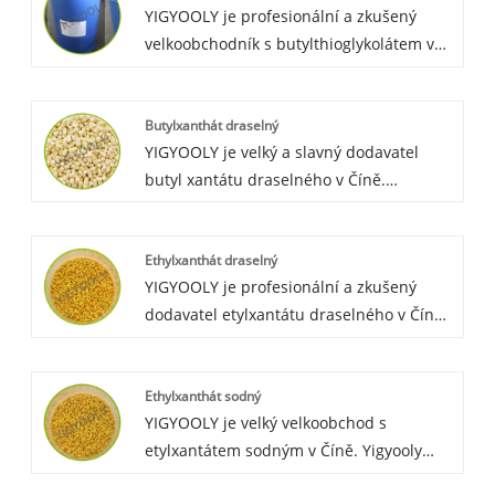
YIGYOOLY je profesionální a zkušený
velkoobchodník s butylthioglykolátem v
Číně. Cena je konkurenceschopná, export
je vysoce efektivní. YIGYOOLY Butyl
Butylxanthát draselný
Thioglycolate z velké části exportuje k
YIGYOOLY je velký a slavný dodavatel
mnoha globálním zákazníkům po celém
butyl xantátu draselného v Číně.
světě.
YIGYOOLY Potassium Butyl Xanthate má
dobrou a stabilní kvalitu. YIGYOOLY vždy
Ethylxanthát draselný
podporuje konkurenceschopnou cenu a
YIGYOOLY je profesionální a zkušený
profesionální servis a provoz pro
dodavatel etylxantátu draselného v Číně.
zákazníka.
YIGYOOLY Potassium Ethyl Xanthate se z
velké části vyváží do mnoha zemí v Asii,
Ethylxanthát sodný
Africe a Jižní Americe. Našim zákazníkům
YIGYOOLY je velký velkoobchod s
vždy dodáváme kvalitní produkty a vysoce
etylxantátem sodným v Číně. Yigyooly
efektivní služby.
nadále zákazníkům dodává stabilní a