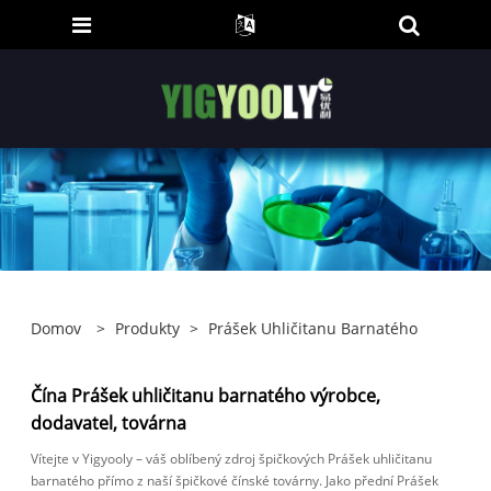
Domov
>
Produkty
>
Prášek Uhličitanu Barnatého
Čína Prášek uhličitanu barnatého výrobce,
dodavatel, továrna
Vítejte v Yigyooly – váš oblíbený zdroj špičkových Prášek uhličitanu
barnatého přímo z naší špičkové čínské továrny. Jako přední Prášek