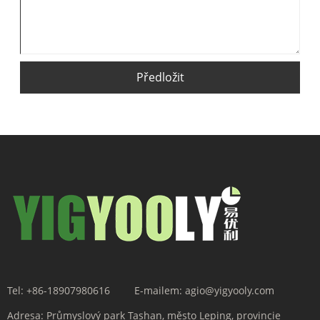
Předložit
Tel:
+86-18907980616
E-mailem:
agio@yigyooly.com
Adresa:
Průmyslový park Tashan, město Leping, provincie