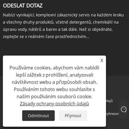
ODESLAT DOTAZ
Nabízí vynikající, komplexní zákaznický servis na každém kroku
a všechny druhy produktů, včetně detergentů, chemikálií na
úpravu vody, nátěrů a barev a tak dále. Než si objednáte,
zeptejte se v reálném čase prostřednictvím...
X
POPTÁVKA HNED
Používáme cookies, abychom vám nabídli
lepší zážitek z prohlížení, analyzovali
návštěvnost webu a přizpůsobili obsah.
Používáním tohoto webu souhlasíte s
naším používáním souborů cookie.
Links
Sitemap
RSS
XML
Zásady ochrany osobních údajů
Zásady ochrany osobních údajů
Copyright © 2024 Yigyooly Enterprise Limited Všechna práva vyhrazena
Odmítnout
Přijmout