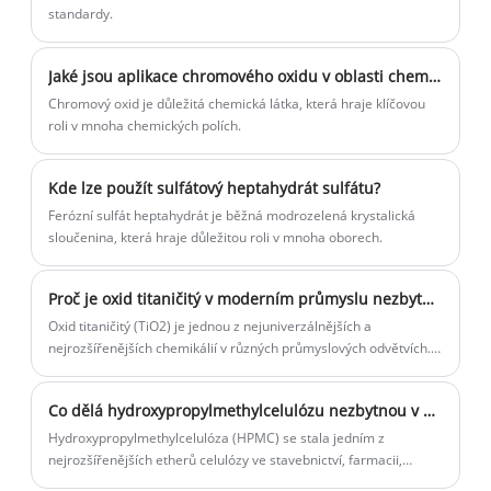
standardy.
Jaké jsou aplikace chromového oxidu v oblasti chemie?
Chromový oxid je důležitá chemická látka, která hraje klíčovou
roli v mnoha chemických polích.
Kde lze použít sulfátový heptahydrát sulfátu?
Ferózní sulfát heptahydrát je běžná modrozelená krystalická
sloučenina, která hraje důležitou roli v mnoha oborech.
Proč je oxid titaničitý v moderním průmyslu nezbytný?
Oxid titaničitý (TiO2) je jednou z nejuniverzálnějších a
nejrozšířenějších chemikálií v různých průmyslových odvětvích.
Jeho použití je široké a významné, počínaje zlepšováním kvality
produktů po zlepšení estetiky. Jako přední dodavatel oxidu
Co dělá hydroxypropylmethylcelulózu nezbytnou v moderním průmyslu?
titaničitého se společnost Yigyooly Enterprise Limited pyšní
poskytováním vysoce kvalitního TiO2, který splňuje různé
Hydroxypropylmethylcelulóza (HPMC) se stala jedním z
potřeby zákazníků v různých odvětvích.
nejrozšířenějších etherů celulózy ve stavebnictví, farmacii,
zpracování potravin, kosmetice a průmyslové výrobě. Jeho