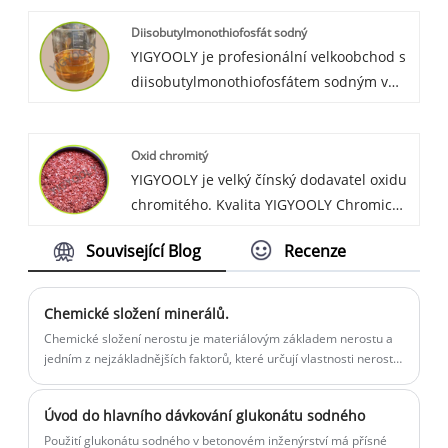
je vysoce efektivní. YIGYOOLY Butyl
Diisobutylmonothiofosfát sodný
Thioglycolate z velké části exportuje k
YIGYOOLY je profesionální velkoobchod s
mnoha globálním zákazníkům po celém
diisobutylmonothiofosfátem sodným v
světě.
Číně. S dobrým chemickým výkonem,
stabilitou a vysokou kvalitou získal
Oxid chromitý
YIGYOOLY diethyldithiofosfát sodný
YIGYOOLY je velký čínský dodavatel oxidu
dobré uznání a chválu od zákazníků po
chromitého. Kvalita YIGYOOLY Chromic
celém světě.
Trioxide je stabilní a vysoká účinnost. Byl
Související Blog
Recenze
exportován mnoha globálním zákazníkům
a získal dobré uznání a vysokou chválu.
Chemické složení minerálů.
Chemické složení nerostu je materiálovým základem nerostu a
jedním z nejzákladnějších faktorů, které určují vlastnosti nerostu.
A pro mnoho užitečných minerálů...
Úvod do hlavního dávkování glukonátu sodného
Použití glukonátu sodného v betonovém inženýrství má přísné