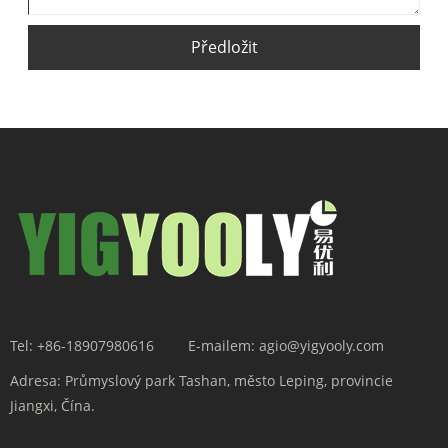
Předložit
Tel:
+86-18907980616
E-mailem:
agio@yigyooly.com
Adresa:
Průmyslový park Tashan, město Leping, provincie
Jiangxi, Čína.