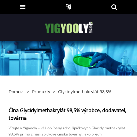
Domov
>
Produkty
>
Glycidylmethakrylát 98,5%
Čína Glycidylmethakrylát 98,5% výrobce, dodavatel,
továrna
Vítejte v Yigyooly – váš oblíbený zdroj špičkových Glycidylmethakrylát
98,5% přímo z naší špičkové čínské továrny. Jako přední