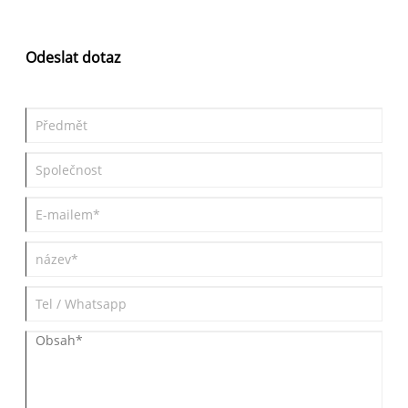
vynikající zahušťovací vlastnosti, zadržování vody, tvorba filmu a
stabilizační vlastnosti pomáhají podnikům zlepšit výkonnost
produktu, snížit množství odpadu a zvýšit efektivitu výroby. Tento
Odeslat dotaz
komplexní průvodce vysvětluje, jak HPMC funguje, proč se na něj
průmysl spoléhá a jak vybrat správnou třídu pro konkrétní
aplikace.