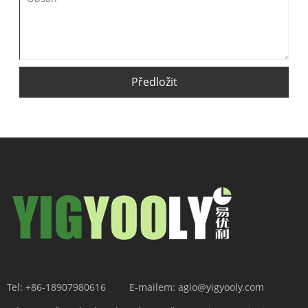
Předložit
Tel:
+86-18907980616
E-mailem:
agio@yigyooly.com