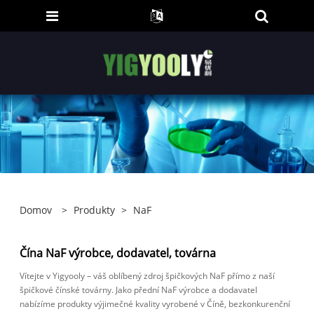
Domov
>
Produkty
>
NaF
Čína NaF výrobce, dodavatel, továrna
Vítejte v Yigyooly – váš oblíbený zdroj špičkových NaF přímo z naší
špičkové čínské továrny. Jako přední NaF výrobce a dodavatel
nabízíme produkty výjimečné kvality vyrobené v Číně, bezkonkurenční