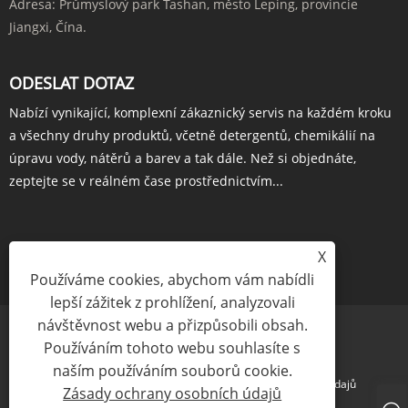
Adresa:
Průmyslový park Tashan, město Leping, provincie
Jiangxi, Čína.
ODESLAT DOTAZ
Nabízí vynikající, komplexní zákaznický servis na každém kroku
a všechny druhy produktů, včetně detergentů, chemikálií na
úpravu vody, nátěrů a barev a tak dále. Než si objednáte,
zeptejte se v reálném čase prostřednictvím...
X
POPTÁVKA HNED
Používáme cookies, abychom vám nabídli
lepší zážitek z prohlížení, analyzovali
návštěvnost webu a přizpůsobili obsah.
Používáním tohoto webu souhlasíte s
naším používáním souborů cookie.
Links
Sitemap
RSS
XML
Zásady ochrany osobních údajů
Zásady ochrany osobních údajů