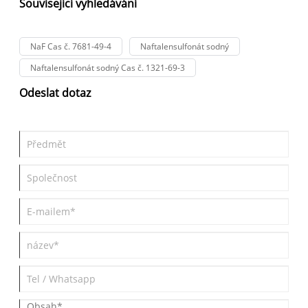
Související vyhledávání
průmyslové aplikace, bezpečnostní aspekty a proč hraje klíčovou
roli v moderním chemickém průmyslu.
NaF Cas č. 7681-49-4
Naftalensulfonát sodný
Naftalensulfonát sodný Cas č. 1321-69-3
Odeslat dotaz