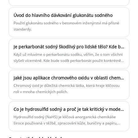
Úvod do hlavního dávkování glukonátu sodného
Použití glukonátu sodného v betonovém inženýrství má přísné
standardy.
Je perkarbonát sodný škodlivý pro lidské tělo? Kde bude v životě použit perkarbonát sodný?
Když už mluvíme o perkarbonátu sodíku, věřím, že o tom všichni
slyšeli víceméně. Kde bude sodík perkarbonát použit konkrétně a
zda to bude škodlivé pro lidské tělo, věřím, že mnoho lidí to
nemůže jasně říct. Pojďme s vámi sdílet, zda je perkarbonát
Jaké jsou aplikace chromového oxidu v oblasti chemie?
sodný škodlivý pro lidské tělo? Kde bude v životě použit
perkarbonát sodný?
Chromový oxid je důležitá chemická látka, která hraje klíčovou
roli v mnoha chemických polích.
Co je hydrosulfid sodný a proč je tak kritický v moderním chemickém průmyslu
Hydrosulfid sodný (NaHS) je klíčová anorganická chemikálie
široce používaná v těžbě, zpracování kůže, buničiny a papíru,
čištění odpadních vod a organické syntéze. Tento podrobný
článek vysvětluje, co je hydrosulfid sodný, jak se vyrábí, jeho