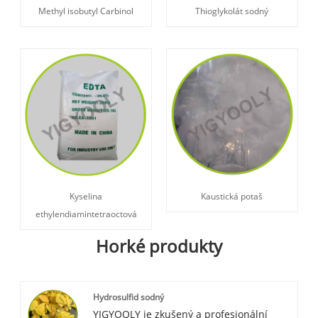
Methyl isobutyl Carbinol
Thioglykolát sodný
Kyselina
Kaustická potaš
ethylendiamintetraoctová
Horké produkty
Hydrosulfid sodný
YIGYOOLY je zkušený a profesionální