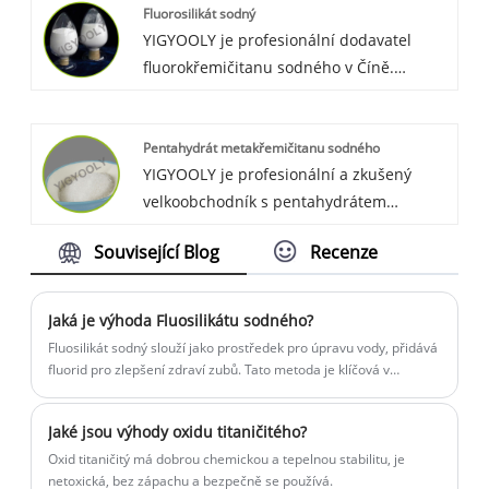
Fluorosilikát sodný
cena je konkurenceschopná, kvalita je
YIGYOOLY je profesionální dodavatel
stabilní a vysoká úroveň.
fluorokřemičitanu sodného v Číně.
Fluorid sodný Yigyooly byl vyvezen na Srí
Lanku, do Maroka, Austrálie atd.
Pentahydrát metakřemičitanu sodného
Zákazníkům dodáváme stabilní a vysoce
YIGYOOLY je profesionální a zkušený
kvalitní, konkurenceschopné ceny.
velkoobchodník s pentahydrátem
metasilikátu sodného v Číně. YIGYOOLY
Související Blog
Recenze
metasilikátový pentahydrát sodný má
stabilní a vysokou kvalitu, nízkou cenu.
Jaká je výhoda Fluosilikátu sodného?
Fluosilikát sodný slouží jako prostředek pro úpravu vody, přidává
fluorid pro zlepšení zdraví zubů. Tato metoda je klíčová v
prevenci zubního kazu a významně přispívá ke zlepšení kvality
vody.
Jaké jsou výhody oxidu titaničitého?
Oxid titaničitý má dobrou chemickou a tepelnou stabilitu, je
netoxická, bez zápachu a bezpečně se používá.