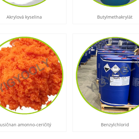
Akrylová kyselina
Butylmethakrylát
usičnan amonno-ceričitý
Benzylchlorid