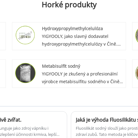
Horké produkty
Hydroxypropylmethylcelulóza
YIGYOOLY, jako slavný dodavatel
hydroxypropylmethylcelulózy v Číně.
Neustále vyvážíme velké množství
u
hydroxypropylmethylcelulózy pro
Metabisulfit sodný
globální zákazníky. Během let
YIGYOOLY je zkušený a profesionální
spolupráce jsme získali uznání a
výrobce metabisulfitu sodného v Číně.
chválu od zákazníků v Africe, Americe,
Metabisulfit sodný Yigyooly byl vyvezen
na Středním východě, v jihovýchodní
do Srí Lanky, Maroka, Austrálie, Ruska
Asii s konkurenceschopnou cenou a
atd. Je stabilní a vysoce kvalitní,
vysoce kvalitními službami.
po
zákazníkům vždy poskytujeme
ě zvířat.
Jaká je výhoda Fluosilikát
konkurenceschopnou cenu.
unguje jako zdroj vápníku i
Fluosilikát sodný slouží jako pros
 zlepšení účinnosti krmiva, lepší
zdraví zubů. Tato metoda je klíčo