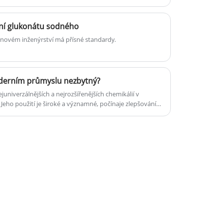
ní glukonátu sodného
novém inženýrství má přísné standardy.
moderním průmyslu nezbytný?
ejuniverzálnějších a nejrozšířenějších chemikálií v
Jeho použití je široké a významné, počínaje zlepšováním
iky. Jako přední dodavatel oxidu titaničitého se
mited pyšní poskytováním vysoce kvalitního TiO2, který
v různých odvětvích.