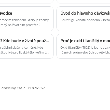
zlepšení kvality vody.
růvodce
Úvod do hlavního dávková
ta domácím základem, který je známý
Použití glukonátu sodného v beto
emný na životním prostředí.
Je perkarbonát sodný škodlivý pro lidské tělo? Kde bude v životě použit perkarbonát sodný?
Proč je oxid titaničitý v 
všichni slyšeli víceméně. Kde
Oxid titaničitý (TiO2) je jednou z n
odlivé pro lidské tělo, věřím, že
různých průmyslových odvětvích. 
da je perkarbonát sodný škodlivý
kvality produktů po zlepšení estet
odný?
společnost Yigyooly Enterprise Li
splňuje různé potřeby zákazníků 
 draselný Cas č. 71769-53-4