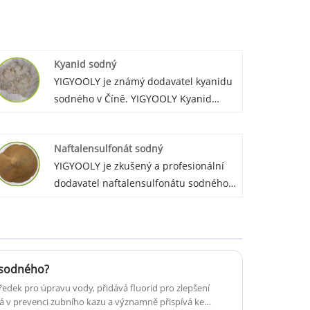
Kyanid sodný
YIGYOOLY je známý dodavatel kyanidu
sodného v Číně. YIGYOOLY Kyanid
sodný z velké části exportoval do
mnoha zemí a sloužil mnoha globálním
Naftalensulfonát sodný
zákazníkům. Cena YIGYOOLY kyanidu
YIGYOOLY je zkušený a profesionální
sodného je dobrá a
dodavatel naftalensulfonátu sodného v
konkurenceschopná, kvalita je lepší a
Číně. Metabisulfit sodný Yigyooly byl
stabilní.
vyvezen do Srí Lanky, Maroka, Austrálie,
Ruska atd. Je stabilní a vysoce kvalitní,
zákazníkům vždy poskytujeme
u sodného?
konkurenceschopnou cenu.
tředek pro úpravu vody, přidává fluorid pro zlepšení
vá v prevenci zubního kazu a významně přispívá ke