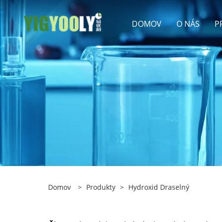
DOMOV
O NÁS
P
Domov
>
Produkty
>
Hydroxid Draselný