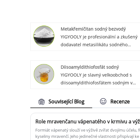
Metakřemičitan sodný bezvodý
YIGYOOLY je profesionální a zkušený
dodavatel metasilikátu sodného
bezvodého v Číně. YIGYOOLY bezvodý
metasilikát sodný má stabilní a dobro
Diisoamyldithiofosfát sodný
kvalitu, nízkou cenu.
YIGYOOLY je slavný velkoobchod s
diisoamyldithiofosfátem sodným v
Číně. S dobrým chemickým výkonem,
stabilitou a vysokou kvalitou získal
Související Blog
Recenze
YIGYOOLY diethyldithiofosfát sodný
dobré uznání a chválu od zákazníků 
Role mravenčanu vápenatého v krmivu a výživ
celém světě.
Formiát vápenatý slouží ve výživě zvířat dvojímu účelu, f
kyseliny mravenčí. Jeho jedinečné vlastnosti přispívají ke