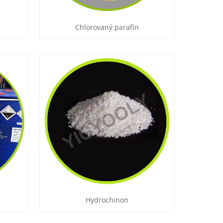
Chlorovaný parafín
Hydrochinon