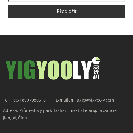
Předložit
Tel:
+86-18907980616
E-mailem:
agio@yigyooly.com
Adresa:
Průmyslový park Tashan, město Leping, provincie
Jiangxi, Čína.