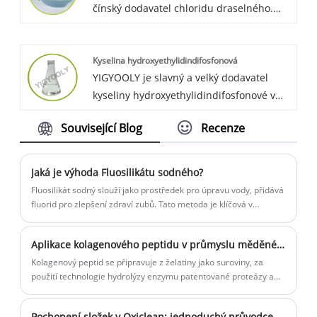
čínský dodavatel chloridu draselného.
YIGYOOLY Chlorid draselný poskytuje
stabilní a vysoce kvalitní,
Kyselina hydroxyethylidindifosfonová
konkurenceschopnou cenu.
YIGYOOLY je slavný a velký dodavatel
kyseliny hydroxyethylidindifosfonové v
Číně. Kyselina yigyooly
Související Blog
Recenze
hydroxyethylidindifosfonová se
každoročně vyváží ve velkém množství
globálním zákazníkům v Asii, Africe a Jižní
Jaká je výhoda Fluosilikátu sodného?
Americe. Kvalita je stabilní a na vysoké
Fluosilikát sodný slouží jako prostředek pro úpravu vody, přidává
úrovni, zákazníkům vždy poskytujeme
fluorid pro zlepšení zdraví zubů. Tato metoda je klíčová v
prevenci zubního kazu a významně přispívá ke zlepšení kvality
konkurenceschopnou cenu.
vody.
Aplikace kolagenového peptidu v průmyslu měděné fólie
Kolagenový peptid se připravuje z želatiny jako suroviny, za
použití technologie hydrolýzy enzymu patentované proteázy a
procesu čištění čištění.
Pochopení složek v Oxiclean: jednoduchý průvodce