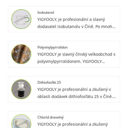
vyváženy do mnoha zemí po celém světě.
Isobutanol
Mnoho slavných výrobců nátěrů používá
YIGYOOLY, je profesionální a slavný
naši kyselinu akrylovou, aby byla jejich
dodavatel isobutanolu v Číně. Po mnoha
výroba bezpečná a vysoce kvalitní.
letech úsilí poskytovat služby globálním
Těšíme se, že se staneme vaším
zákazníkům jsme dosáhli mnoha dobrých
dlouhodobým partnerem v Číně.
Polyvinylpyrrolidon
vztahů se zákazníky z Kolumbie, Mexika,
YIGYOOLY je slavný čínský velkoobchod s
Turecka, Vietnamu, Ruska atd. YIGYOOLY
polyvinylpyrrolidonem. YIGYOOLY
Isobutanol cena je konkurenceschopná,
Polyvinylpyrrolidon provádí stabilní a
kvalita je stabilní a vysoká.
vysoce kvalitní, konkurenceschopnou
Dithiofosfát 25
cenu, poskytujeme zákazníkům také
YIGYOOLY je profesionální a zkušený v
zkušené služby.
oblasti dodávek dithiofosfátu 25 v Číně.
Máme velké zásoby produktu na prodej.
Kvalita je stabilní a cena je
Chlorid draselný
konkurenceschopná.
YIGYOOLY je profesionální a zkušený