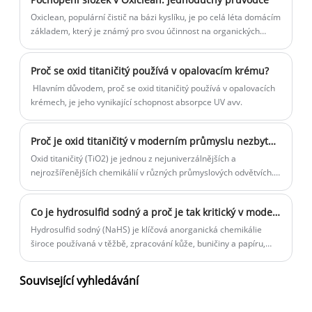
Oxiclean, populární čistič na bázi kyslíku, je po celá léta domácím
základem, který je známý pro svou účinnost na organických
skvrnách, zatímco je jemný na životním prostředí.
Proč se oxid titaničitý používá v opalovacím krému?
‌ Hlavním důvodem, proč se oxid titaničitý používá v opalovacích
krémech, je jeho vynikající schopnost absorpce UV avv.
Proč je oxid titaničitý v moderním průmyslu nezbytný?
Oxid titaničitý (TiO2) je jednou z nejuniverzálnějších a
nejrozšířenějších chemikálií v různých průmyslových odvětvích.
Jeho použití je široké a významné, počínaje zlepšováním kvality
produktů po zlepšení estetiky. Jako přední dodavatel oxidu
Co je hydrosulfid sodný a proč je tak kritický v moderním chemickém průmyslu
titaničitého se společnost Yigyooly Enterprise Limited pyšní
poskytováním vysoce kvalitního TiO2, který splňuje různé
Hydrosulfid sodný (NaHS) je klíčová anorganická chemikálie
potřeby zákazníků v různých odvětvích.
široce používaná v těžbě, zpracování kůže, buničiny a papíru,
čištění odpadních vod a organické syntéze. Tento podrobný
článek vysvětluje, co je hydrosulfid sodný, jak se vyrábí, jeho
Související vyhledávání
průmyslové aplikace, bezpečnostní aspekty a proč hraje klíčovou
roli v moderním chemickém průmyslu.