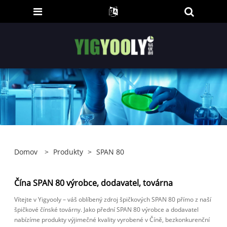
Domov
>
Produkty
>
SPAN 80
Čína SPAN 80 výrobce, dodavatel, továrna
Vítejte v Yigyooly – váš oblíbený zdroj špičkových SPAN 80 přímo z naší
špičkové čínské továrny. Jako přední SPAN 80 výrobce a dodavatel
nabízíme produkty výjimečné kvality vyrobené v Číně, bezkonkurenční