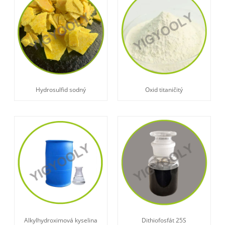
Hydrosulfid sodný
Oxid titaničitý
Alkylhydroximová kyselina
Dithiofosfát 25S