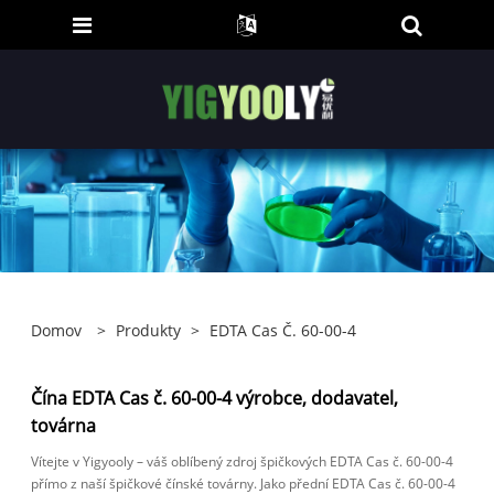
Domov
>
Produkty
>
EDTA Cas Č. 60-00-4
Čína EDTA Cas č. 60-00-4 výrobce, dodavatel,
továrna
Vítejte v Yigyooly – váš oblíbený zdroj špičkových EDTA Cas č. 60-00-4
přímo z naší špičkové čínské továrny. Jako přední EDTA Cas č. 60-00-4