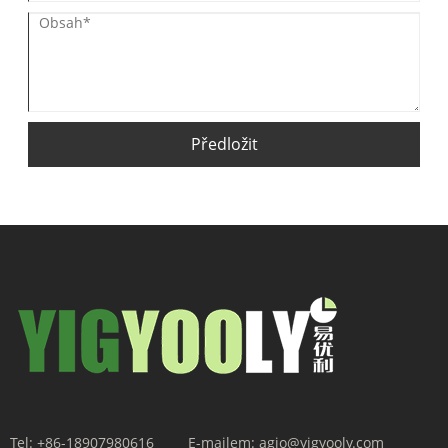
Předložit
Tel:
+86-18907980616
E-mailem:
agio@yigyooly.com