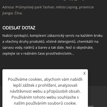
Adresa:
Průmyslový park Tashan, město Leping, provincie
Jiangxi, Čína.
ODESLAT DOTAZ
Nabízí vynikající, komplexní zákaznický servis na každém kroku
a všechny druhy produktů, včetně detergentů, chemikálií na
úpravu vody, nátěrů a barev a tak dále. Než si objednáte,
zeptejte se v reálném čase prostřednictvím...
X
POPTÁVKA HNED
Používáme cookies, abychom vám nabídli
lepší zážitek z prohlížení, analyzovali
návštěvnost webu a přizpůsobili obsah.
Používáním tohoto webu souhlasíte s
naším používáním souborů cookie.
Links
Sitemap
RSS
XML
Zásady ochrany osobních údajů