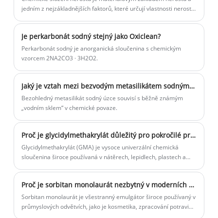
jedním z nejzákladnějších faktorů, které určují vlastnosti nerostu.
A pro mnoho užitečných minerálů...
Je perkarbonát sodný stejný jako Oxiclean?
Perkarbonát sodný je anorganická sloučenina s chemickým
vzorcem 2NA2CO3 · 3H2O2.
Jaký je vztah mezi bezvodým metasilikátem sodným a obyčejným „vodo sklo“?
Bezohledný metasilikát sodný úzce souvisí s běžně známým
„vodním sklem“ v chemické povaze.
Proč je glycidylmethakrylát důležitý pro pokročilé průmyslové aplikace?
Glycidylmethakrylát (GMA) je vysoce univerzální chemická
sloučenina široce používaná v nátěrech, lepidlech, plastech a
pokročilém materiálovém inženýrství. Jeho jedinečná kombinace
epoxidových a methakrylátových funkčních skupin umožňuje
Proč je sorbitan monolaurát nezbytný v moderních formulacích?
výjimečnou reaktivitu, což z něj činí kritickou součást pro
průmyslová odvětví, která hledají odolnost, přilnavost a výkon.
Sorbitan monolaurát je všestranný emulgátor široce používaný v
Tento článek zkoumá vše, co potřebujete vědět o
průmyslových odvětvích, jako je kosmetika, zpracování potravin
glycidylmethakrylátu – od jeho vlastností a aplikací po běžné
a farmacie. Známý pro své stabilizační vlastnosti a kompatibilitu