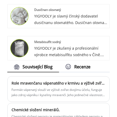
funguje stabilně a kvalitně, zákazníkům
Dusičnan olovnatý
vždy poskytujeme konkurenceschopnou
YIGYOOLY je slavný čínský dodavatel
cenu a budujeme dlouhodobý obchodní
dusičnanu olovnatého. Dusičnan olovnatý
vztah se ztracenými globálními zákazníky.
YIGYOOLY je stabilní a vysoce kvalitní, s
konkurenceschopnou cenou, byl vyvezen
Metabisulfit sodný
do mnoha zemí a získal mnoho dobrého
YIGYOOLY je zkušený a profesionální
uznání a chvály od zákazníků a trhů.
výrobce metabisulfitu sodného v Číně.
Metabisulfit sodný Yigyooly byl vyvezen
Související Blog
Recenze
do Srí Lanky, Maroka, Austrálie, Ruska
atd. Je stabilní a vysoce kvalitní,
zákazníkům vždy poskytujeme
Role mravenčanu vápenatého v krmivu a výživě zvířat.
konkurenceschopnou cenu.
Formiát vápenatý slouží ve výživě zvířat dvojímu účelu, funguje
jako zdroj vápníku i kyseliny mravenčí. Jeho jedinečné vlastnosti
přispívají ke zlepšení účinnosti krmiva, lepší absorpci živin a
celkové pohodě zvířat.
Chemické složení minerálů.
Chemické složení nerostu je materiálovým základem nerostu a