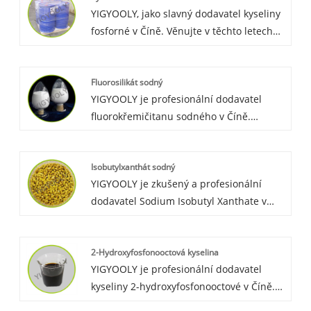
YIGYOOLY, jako slavný dodavatel kyseliny
fosforné v Číně. Věnujte v těchto letech
mnoho úsilí službám globálním
zákazníkům. Vyvážíme ji do Maroka, Srí
Fluorosilikát sodný
Lanky, Vietnamu, Ruska, Koreje atd.
YIGYOOLY je profesionální dodavatel
YIGYOOLY Kyselina fosforná cena je
fluorokřemičitanu sodného v Číně.
nízká, kvalita dobrá.
Fluorid sodný Yigyooly byl vyvezen na Srí
Lanku, do Maroka, Austrálie atd.
Isobutylxanthát sodný
Zákazníkům dodáváme stabilní a vysoce
YIGYOOLY je zkušený a profesionální
kvalitní, konkurenceschopné ceny.
dodavatel Sodium Isobutyl Xanthate v
Číně. Yigyooly Sodium Isobutyl Xanthate
byl vyvezen na Srí Lanku, Maroko,
2-Hydroxyfosfonooctová kyselina
Austrálii, Rusko atd. Naše cena je
YIGYOOLY je profesionální dodavatel
konkurenceschopná, kvalita dobrá.
kyseliny 2-hydroxyfosfonooctové v Číně.
Yigyooly 2-hydroxyfosfonooctová kyselina